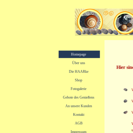
Homepage
Über uns
Hier sin
Die HAARke
Shop
Fotogalerie
W
Gebote des Genießens
W
An unsere Kunden
W
Kontakt
AGB
Impressum